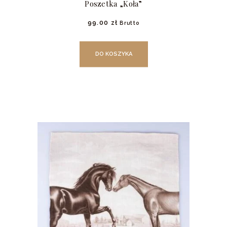
Poszetka „Koła”
99.
00
zł
Brutto
DO KOSZYKA