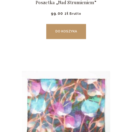
Poszetka „Nad Strumieniem”
99.
00
zł
Brutto
DO KOSZYKA