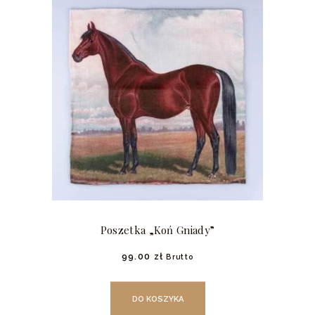
Poszetka „Koń Gniady”
99.
00
zł
Brutto
DO KOSZYKA