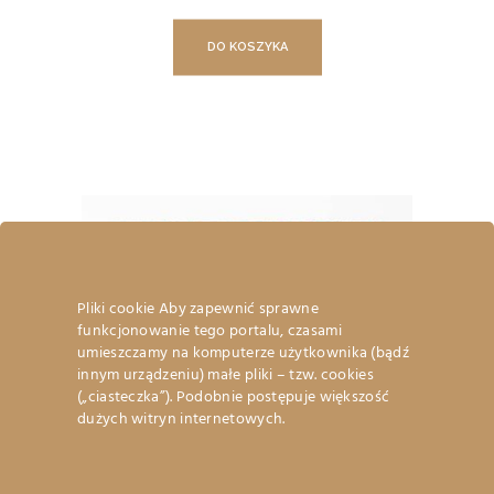
DO KOSZYKA
Pliki cookie Aby zapewnić sprawne
funkcjonowanie tego portalu, czasami
umieszczamy na komputerze użytkownika (bądź
innym urządzeniu) małe pliki – tzw. cookies
(„ciasteczka”). Podobnie postępuje większość
dużych witryn internetowych.