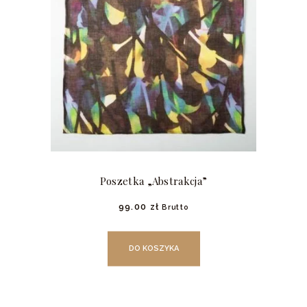
Poszetka „Abstrakcja”
99.
00
zł
Brutto
DO KOSZYKA