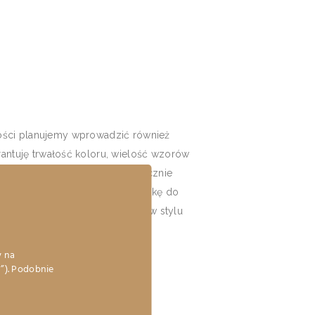
złości planujemy wprowadzić również
antuję trwałość koloru, wielość wzorów
wo. Każdy brzeg wykańczamy ręcznie
ego którą stroną włożymy poszetkę do
desenie myśliwskie oraz serie w stylu
eń?)
y na
”). Podobnie