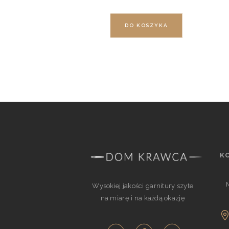
DO KOSZYKA
K
M
Wysokiej jakości garnitury szyte
na miarę i na każdą okazję