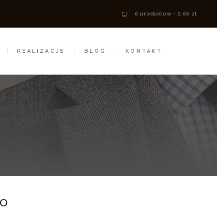
0 produktów
-
0.00 zł
REALIZACJE
BLOG
KONTAKT
to