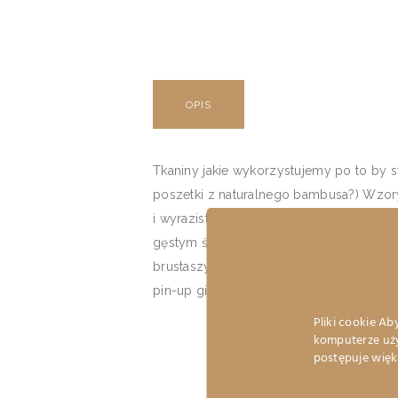
OPIS
Tkaniny jakie wykorzystujemy po to by s
poszetki z naturalnego bambusa?) Wzory
i wyrazistość detali. Dbając o wysoki
gęstym ściegiem krytym- łapiącym, dzię
brustaszy. Wśród naszych wzorów odnajd
pin-up girl i wiele wiele innych. (Pon
Pliki cookie A
komputerze uży
postępuje więk