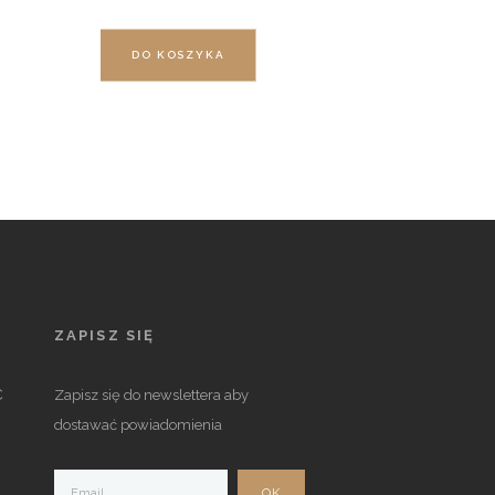
DO KOSZYKA
ZAPISZ SIĘ
Ć
Zapisz się do newslettera aby
dostawać powiadomienia