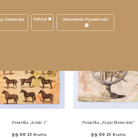
ODOBNE PRODUK
Odrzuć
j ciasteczka
Ustawienia Prywatności
Poszetka „Konie 2”
Poszetka „Zegar Słoneczny”
99.
00
zł
99.
00
zł
Brutto
Brutto