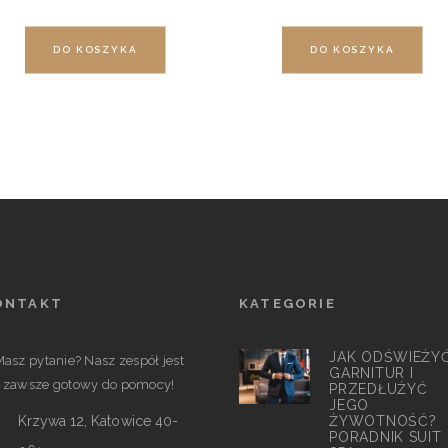
DO KOSZYKA
DO KOSZYKA
ONTAKT
KATEGORIE
JAK ODŚWIEŻY
asz pytanie? Nasz zespół jest
GARNITUR I
zawsze gotowy do pomocy!
PRZEDŁUŻYĆ
JEGO
Krzywa 12, Katowice 40-
ŻYWOTNOŚĆ?
PORADNIK SUIT