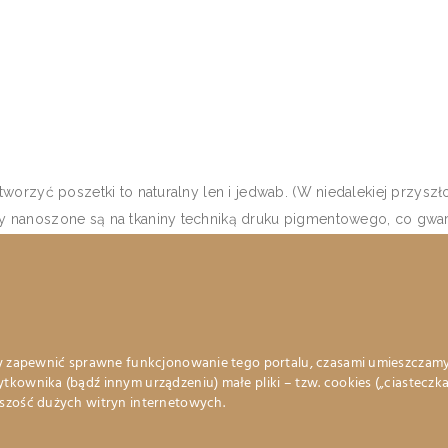
tworzyć poszetki to naturalny len i jedwab. (W niedalekiej przys
 nanoszone są na tkaniny techniką druku pigmentowego, co gwar
 standard wykończenia, nie obszywamy krawędzi poszetki maszyno
ki temu będzie się ona prezentować doskonale, niezależnie od t
ziesz motywy roślinne, zwierzęce, pejzaże, retro, herby rodowe, 
ad to możesz sam zaprojektować i wydrukować swoją poszetkę marz
by zapewnić sprawne funkcjonowanie tego portalu, czasami umieszczam
tkownika (bądź innym urządzeniu) małe pliki – tzw. cookies („ciasteczka
szość dużych witryn internetowych.