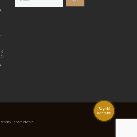
T
AK
Ć?
Szybki
kontakt!
 strony internetowe