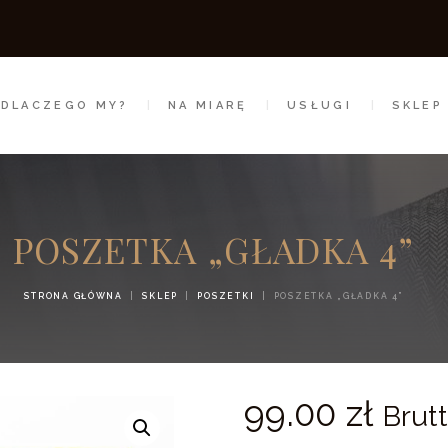
DLACZEGO MY?
NA MIARĘ
DLACZEGO MY?
NA MIARĘ
USŁUGI
SKLEP
USŁUGI
SKLEP
REALIZACJE
POSZETKA „GŁADKA 4”
BLOG
STRONA GŁÓWNA
SKLEP
POSZETKI
POSZETKA „GŁADKA 4”
KONTAKT
99.
00
zł
Brut