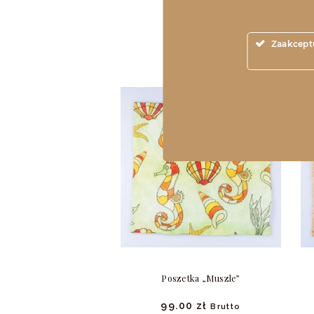
P
Zaakceptu
Poszetka „Muszle”
99.
00
zł
Brutto