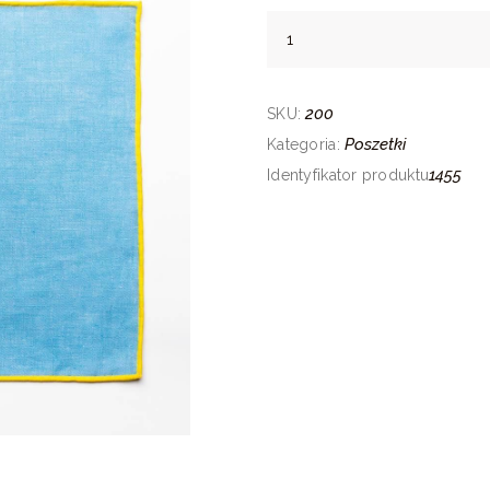
ilość
Poszetka
"Gładka
200
4"
SKU:
Poszetki
Kategoria:
1455
Identyfikator produktu