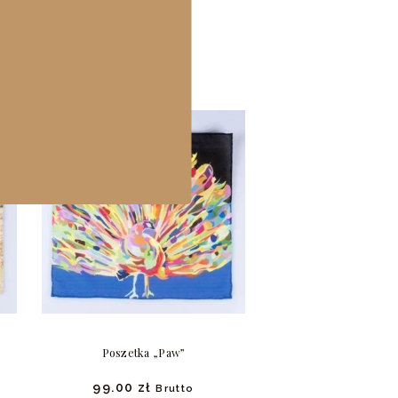
TY
Poszetka „Paw”
99.
00
zł
Brutto