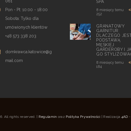
061
SPA
Pon - Pt: 10:00 - 18:00
8 miesięcy temu
252
Sobota: Tylko dla
GRANATOWY
umówionych klientów
GARNITUR:
DLACZEGO JES
+48 573 338 203
PODSTAWĄ
MĘSKIEJ
GARDEROBY I J
domkrawca.katowice@g
GO STYLIZOWA
mail.com
8 miesięcy temu
184
 All rights reserved. |
Regulamin
oraz
Polityka Prywatności
| Realizacja
4AD
-