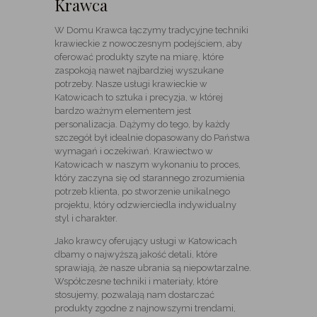
Krawca
W Domu Krawca łączymy tradycyjne techniki
krawieckie z nowoczesnym podejściem, aby
oferować produkty szyte na miarę, które
zaspokoją nawet najbardziej wyszukane
potrzeby. Nasze usługi krawieckie w
Katowicach to sztuka i precyzja, w której
bardzo ważnym elementem jest
personalizacja. Dążymy do tego, by każdy
szczegół był idealnie dopasowany do Państwa
wymagań i oczekiwań. Krawiectwo w
Katowicach w naszym wykonaniu to proces,
który zaczyna się od starannego zrozumienia
potrzeb klienta, po stworzenie unikalnego
projektu, który odzwierciedla indywidualny
styl i charakter.
Jako krawcy oferujący usługi w Katowicach
dbamy o najwyższą jakość detali, które
sprawiają, że nasze ubrania są niepowtarzalne.
Współczesne techniki i materiały, które
stosujemy, pozwalają nam dostarczać
produkty zgodne z najnowszymi trendami,