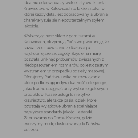
idealnie odpowiada sylwetce i stylowi klienta.
Krawiectwo w Katowicach to także sztuka, w
której każdy detal jest dopracowany, a ubrania
charakteryzują się niepowtarzalnym stylem i
jakością.
Wybierając nasz sklep z garniturami w
Katowicach, otrzymują Państwo gwarancję, że
każda rzecz powstanie z dbałością o
najdrobniejsze szczegóły. Szycie na miarę
pozwala uniknąć problemów związanych z
niedopasowaniem rozmiarów, co jest częstym
wyzwaniem w przypadku odzieży masowej.
Oferujemy Państwu unikalne rozwiązania,
które podkreślają indywidualność i elegancję,
jakie trudno osiągnąć przy wyborze gotowych
produktów. Nasze usługi to nie tylko
krawiectwo, ale także pasja, dzięki której
powstają wyjątkowe ubrania spełniające
najwyższe standardy jakości i estetyki.
Zapraszamy do Domu Krawca, gdzie
tworzymy modę dostosowaną do Państwa
potrzeb.