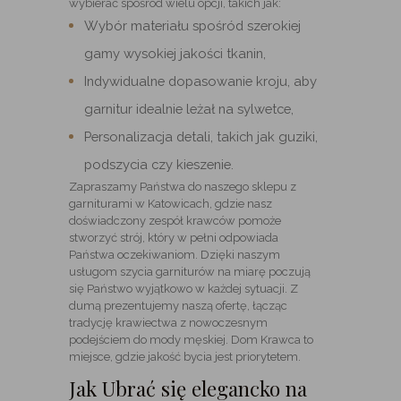
wybierać spośród wielu opcji, takich jak:
Wybór materiału spośród szerokiej
gamy wysokiej jakości tkanin,
Indywidualne dopasowanie kroju, aby
garnitur idealnie leżał na sylwetce,
Personalizacja detali, takich jak guziki,
podszycia czy kieszenie.
Zapraszamy Państwa do naszego sklepu z
garniturami w Katowicach, gdzie nasz
doświadczony zespół krawców pomoże
stworzyć strój, który w pełni odpowiada
Państwa oczekiwaniom. Dzięki naszym
usługom szycia garniturów na miarę poczują
się Państwo wyjątkowo w każdej sytuacji. Z
dumą prezentujemy naszą ofertę, łącząc
tradycję krawiectwa z nowoczesnym
podejściem do mody męskiej. Dom Krawca to
miejsce, gdzie jakość bycia jest priorytetem.
Jak Ubrać się elegancko na