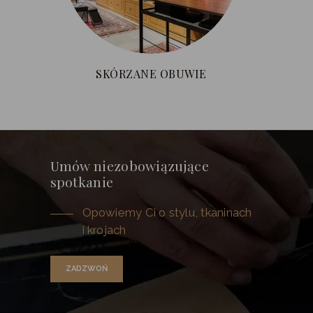
SKÓRZANE OBUWIE
Umów niezobowiązujące
spotkanie
Opowiemy Ci o stylu, tkaninach
i krojach
ZADZWOŃ