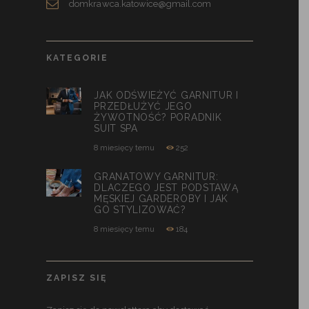
domkrawca.katowice@gmail.com
KATEGORIE
JAK ODŚWIEŻYĆ GARNITUR I
PRZEDŁUŻYĆ JEGO
ŻYWOTNOŚĆ? PORADNIK
SUIT SPA
8 miesięcy temu
252
GRANATOWY GARNITUR:
DLACZEGO JEST PODSTAWĄ
MĘSKIEJ GARDEROBY I JAK
GO STYLIZOWAĆ?
8 miesięcy temu
184
ZAPISZ SIĘ