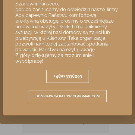
Szanowni Państwo,
funkcjonowanie tego portalu, czasami
gorąco zachęcamy do odwiedzin naszej firmy.
umieszczamy na komputerze użytkownika (bądź
Blog i porady - najnowsze wpisy
Aby zapewnić Państwu komfortową i
innym urządzeniu) małe pliki – tzw. cookies
efektywną obsługę, prosimy o wcześniejsze
(„ciasteczka”). Podobnie postępuje większość
umówienie wizyty. Dzięki temu unikniemy
dużych witryn internetowych.
sytuacji, w której nasi doradcy są zajęci lub
przebywają u Klientów. Taka organizacja
pozwoli nam lepiej zaplanować spotkania i
poświęcić Państwu należytą uwagę.
Z góry dziękujemy za zrozumienie i
współpracę!
Zaakceptuj ciasteczka
+48573338203
Odrzuć
JAK ODŚWIEŻYĆ
GARNITUR I
PRZEDŁUŻYĆ JEGO
Ustawienia Prywatności
DOMKRAWCA.KATOWICE@GMAIL.COM
ŻYWOTNOŚĆ?
PORADNIK SUIT SPA
22 GRUDNIA, 2025