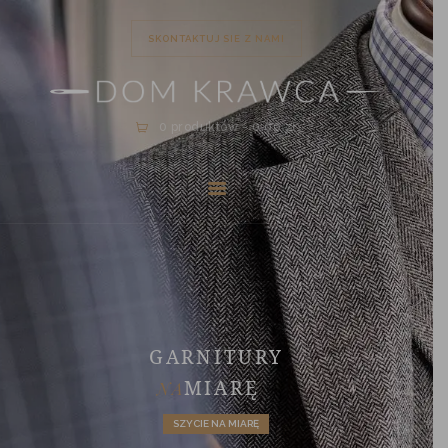
SKONTAKTUJ SIE Z NAMI
0 produktów
-
0.00 zł
DLACZEGO MY?
NA MIARĘ
USŁUGI
SKLEP
REALIZACJE
BLOG
GARNITURY
KONTAKT
MIARĘ
NA
SZYCIE NA MIARĘ