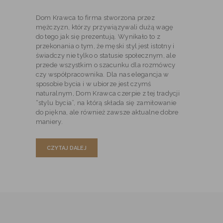
Dom Krawca to firma stworzona przez
mężczyzn, którzy przywiązywali dużą wagę
do tego jak się prezentują. Wynikało to z
przekonania o tym, że męski styl jest istotny i
świadczy nie tylko o statusie społecznym, ale
przede wszystkim o szacunku dla rozmówcy
czy współpracownika. Dla nas elegancja w
sposobie bycia i w ubiorze jest czymś
naturalnym, Dom Krawca czerpie z tej tradycji
“stylu bycia”, na którą składa się zamiłowanie
do piękna, ale również zawsze aktualne dobre
maniery.
CZYTAJ DALEJ