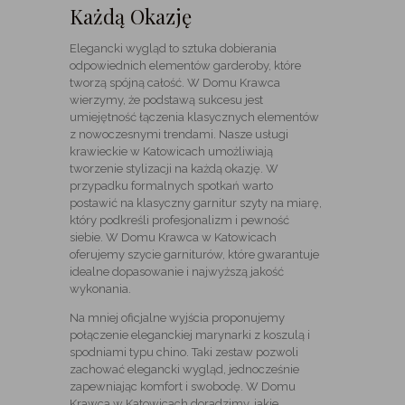
Każdą Okazję
Elegancki wygląd to sztuka dobierania
odpowiednich elementów garderoby, które
tworzą spójną całość. W Domu Krawca
wierzymy, że podstawą sukcesu jest
umiejętność łączenia klasycznych elementów
z nowoczesnymi trendami. Nasze usługi
krawieckie w Katowicach umożliwiają
tworzenie stylizacji na każdą okazję. W
przypadku formalnych spotkań warto
postawić na klasyczny garnitur szyty na miarę,
który podkreśli profesjonalizm i pewność
siebie. W Domu Krawca w Katowicach
oferujemy szycie garniturów, które gwarantuje
idealne dopasowanie i najwyższą jakość
wykonania.
Na mniej oficjalne wyjścia proponujemy
połączenie eleganckiej marynarki z koszulą i
spodniami typu chino. Taki zestaw pozwoli
zachować elegancki wygląd, jednocześnie
zapewniając komfort i swobodę. W Domu
Krawca w Katowicach doradzimy, jakie