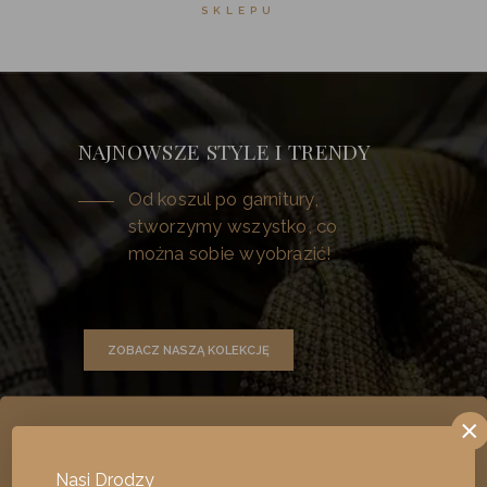
SKLEPU
NAJNOWSZE STYLE I TRENDY
Od koszul po garnitury,
stworzymy wszystko, co
można sobie wyobrazić!
ZOBACZ NASZĄ KOLEKCJĘ
×
Pliki cookie Aby zapewnić sprawne
Nasi Drodzy