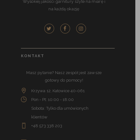
Wysokiej jakości garnitury szyte na miarę i
na każdą okazję
KONTAKT
Masz pytanie? Nasz zespół jest zawsze
gotowy do pomocy!
Krzywa 12, Katowice 40-061
Pon - Pt: 10:00 - 18:00
Sobota: Tylko dla umówionych
klientów
+48 573 338 203