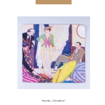
Poszetka „Z Parasolem”