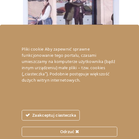
Pliki cookie Aby zapewnić sprawne
funkcjonowanie tego portalu, czasami
umieszczamy na komputerze użytkownika (bądź
innym urządzeniu) małe pliki – tzw. cookies
(„ciasteczka”). Podobnie postępuje większość
Poszetka „Atelier”
dużych witryn internetowych.
99.
00
zł
Brutto
DO KOSZYKA
Zaakceptuj ciasteczka
Odrzuć