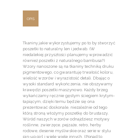
OPIS
Tkaniny jakie wykorzystujemy po to by stworzyć
poszetki to naturalny len i jedwab. (W
niedalekiej przyszłości planujemy wprowadzić
również poszetki z naturalnego bambusa?)
Wzory nanoszone są na tkaniny techniką druku
pigmentowego, co gwarantuję trwałość koloru,
wielość wzorów i wyrazistość detali. Dbając o
wysoki standard wykończenia, nie obszywamy
krawędzi poszetki maszynowo. Każdy brzeg
wykańczamy ręcznie gęstym ściegiem krytym-
łapiącym, dzięki temu będzie się ona
prezentować doskonale, niezależnie od tego
którą stroną włożymy poszetkę do brustaszy.
Wśród naszych wzorów odnajdziesz motywy
roślinne, zwierzęce, pejzaże, retro, herby
rodowe, desenie myśliwskie oraz serie w stylu
pin-up girl i wiele wiele innych. (Ponad to