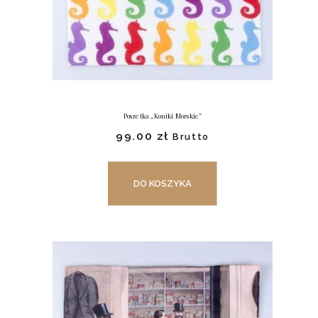
Poszetka „Koniki Morskie”
99.
00
zł
Brutto
DO KOSZYKA