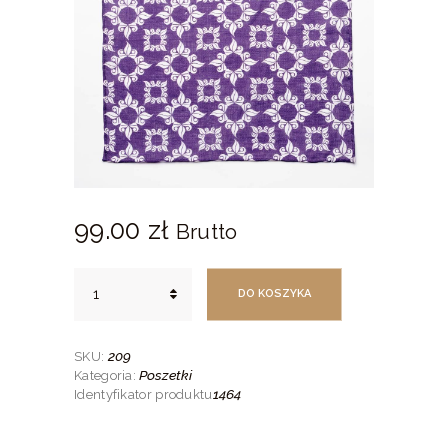
99.
00
zł
Brutto
ilość
DO KOSZYKA
Poszetka
"Fiolet
i
biel"
209
SKU:
Poszetki
Kategoria:
1464
Identyfikator produktu