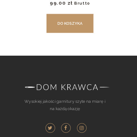
99.
00
zł
Brutto
DO KOSZYKA
Wysokiej jakości garnitury szyte na miarę i
na każdą okazję