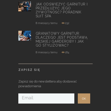
JAK ODŚWIEŻYĆ GARNITUR I
PRZEDŁUŻYĆ JEGO
ŻYWOTNOŚĆ? PORADNIK
SUIT SPA
8 miesięcy temu
252
GRANATOWY GARNITUR:
DLACZEGO JEST PODSTAWĄ
MĘSKIEJ GARDEROBY I JAK
GO STYLIZOWAĆ?
8 miesięcy temu
184
ZAPISZ SIĘ
Zapisz się do newslettera aby dostawać
powiadomienia